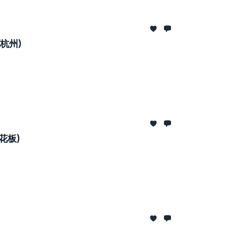
杭州)
花板)