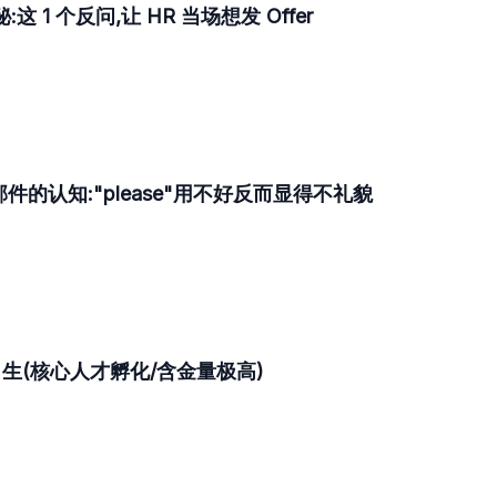
这 1 个反问,让 HR 当场想发 Offer
的认知:"please"用不好反而显得不礼貌
(核心人才孵化/含金量极高)