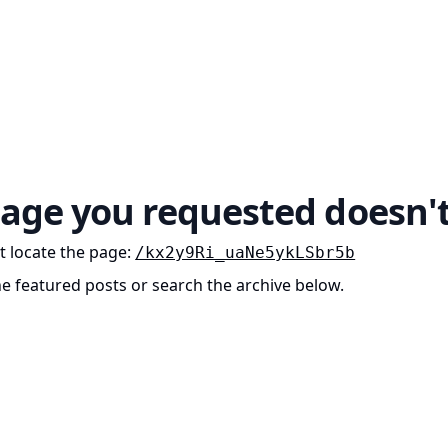
age you requested doesn't
t locate the page
:
/kx2y9Ri_uaNe5ykLSbr5b
he featured posts or search the archive below.