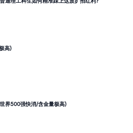
亿:普通理工科生如何精准踩上这波扩招红利?
极高)
习生(世界500强快消/含金量极高)