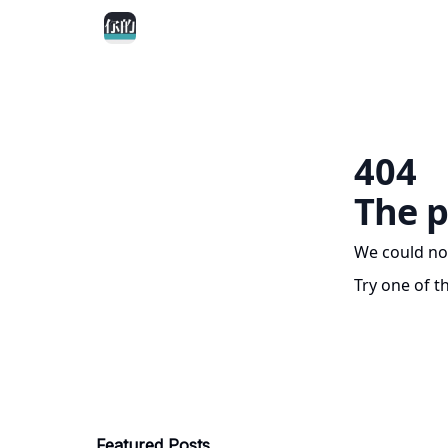
404
The p
We could no
Try one of t
Featured Posts