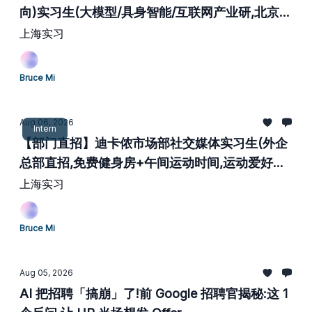
向)实习生(大模型/具身智能/互联网产业研,北京/
上海/杭州)
上海实习
Bruce Mi
Aug 06, 2026
Intern
【部门直招】迪卡侬市场部社交媒体实习生(外企
总部直招,免费健身房+午间运动时间,运动爱好者
天花板)
上海实习
Bruce Mi
Aug 05, 2026
AI 把招聘「搞崩」了!前 Google 招聘官揭秘:这 1