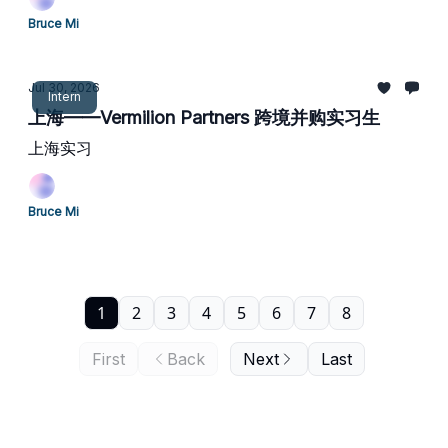
Bruce Mi
Jul 30, 2026
Intern
上海——Vermilion Partners 跨境并购实习生
上海实习
Bruce Mi
1
2
3
4
5
6
7
8
First
Back
Next
Last