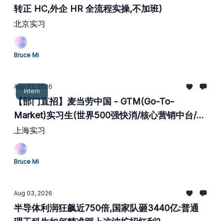
转正 HC,外企 HR 全流程实操,不加班)
北京实习
Bruce Mi
Aug 03, 2026
Intern
【部门直招】麦当劳中国 - GTM(Go-To-
Market)实习生(世界500强快消/核心营销中台/含
金量极高)
上海实习
Bruce Mi
Aug 03, 2026
半导体利润狂飙近750倍,国家队砸3440亿:普通