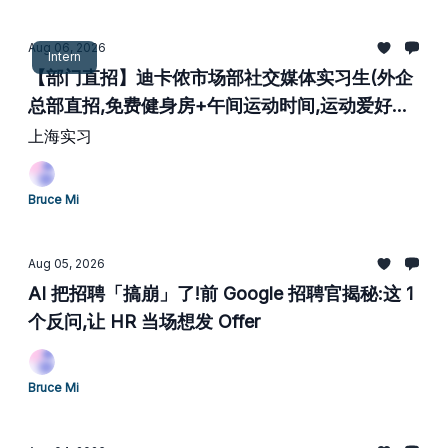
Aug 06, 2026
Intern
【部门直招】迪卡侬市场部社交媒体实习生(外企
总部直招,免费健身房+午间运动时间,运动爱好者
天花板)
上海实习
Bruce Mi
Aug 05, 2026
AI 把招聘「搞崩」了!前 Google 招聘官揭秘:这 1
个反问,让 HR 当场想发 Offer
Bruce Mi