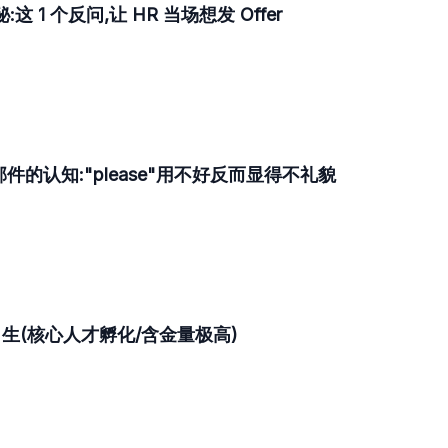
这 1 个反问,让 HR 当场想发 Offer
的认知:"please"用不好反而显得不礼貌
(核心人才孵化/含金量极高)