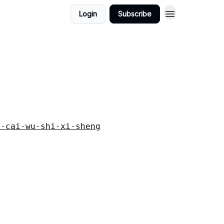
Login
Subscribe
r-cai-wu-shi-xi-sheng