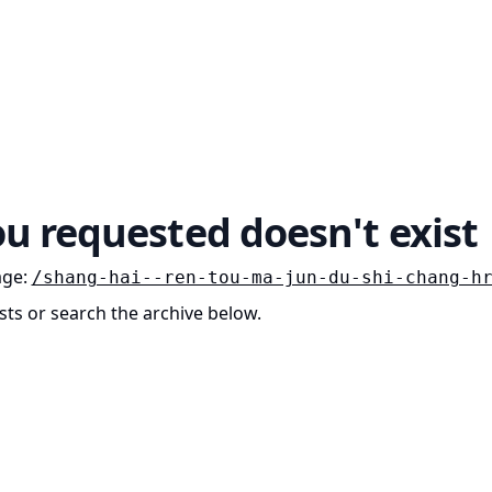
u requested doesn't exist
age
:
/shang-hai--ren-tou-ma-jun-du-shi-chang-h
sts or search the archive below.