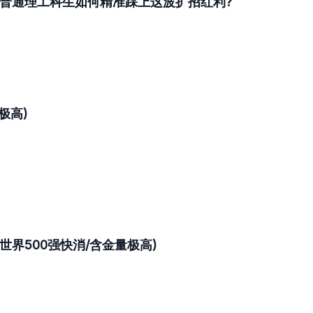
亿:普通理工科生如何精准踩上这波扩招红利?
极高)
习生(世界500强快消/含金量极高)