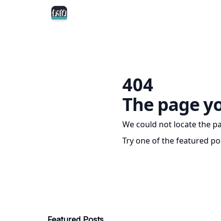
404
The page yo
We could not locate the p
Try one of the featured po
Featured Posts