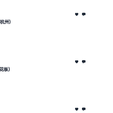
杭州)
花板)