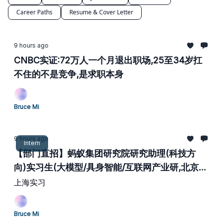
Career Paths
Resume & Cover Letter
9 hours ago
CNBC实证:72万人一个月退出职场,25至34岁扛
不住的不是竞争,是求职本身
Bruce Mi
9 hours ago
Intern
【部门直招】蚂蚁集团研究院研究助理(科技方
向)实习生(大模型/具身智能/互联网产业研,北京/
上海/杭州)
上海实习
Bruce Mi