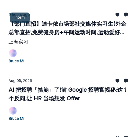
9 hours ago
Intern
【部门直招】迪卡侬市场部社交媒体实习生(外企
总部直招,免费健身房+午间运动时间,运动爱好者
天花板)
上海实习
Bruce Mi
Aug 05, 2026
AI 把招聘「搞崩」了!前 Google 招聘官揭秘:这 1
个反问,让 HR 当场想发 Offer
Bruce Mi