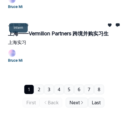
Bruce Mi
Jul 30, 2026
Intern
上海——Vermilion Partners 跨境并购实习生
上海实习
Bruce Mi
1
2
3
4
5
6
7
8
First
Back
Next
Last