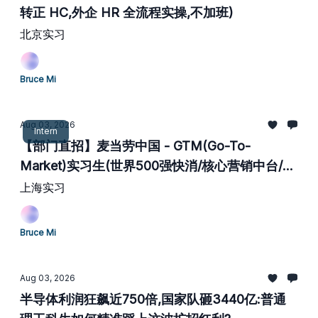
转正 HC,外企 HR 全流程实操,不加班)
北京实习
Bruce Mi
Aug 03, 2026
Intern
【部门直招】麦当劳中国 - GTM(Go-To-
Market)实习生(世界500强快消/核心营销中台/含
金量极高)
上海实习
Bruce Mi
Aug 03, 2026
半导体利润狂飙近750倍,国家队砸3440亿:普通