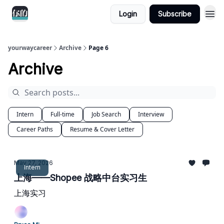
Login
Subscribe
yourwaycareer
Archive
Page 6
Archive
Intern
Full-time
Job Search
Interview
Career Paths
Resume & Cover Letter
May 27, 2026
Intern
上海——Shopee 战略中台实习生
上海实习