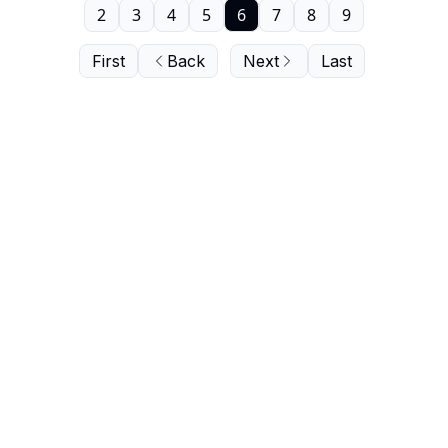
2
3
4
5
6
7
8
9
First
Back
Next
Last