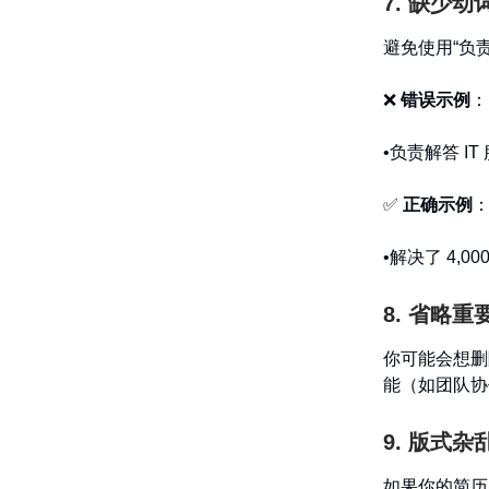
7. 缺少动
避免使用“负
❌
错误示例
：
•负责解答 
✅
正确示例
•解决了 4,
8. 省略重
你可能会想删
能（如团队协
9. 版式
如果你的简历