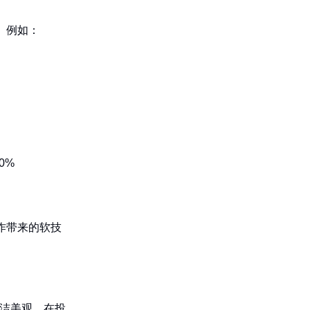
。例如：
0%
作带来的软技
洁美观，在投