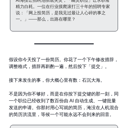
AI海投让招聘池彻底失灵，「幽灵职位」让求职者
精力白耗。一位在行业摸爬滚打三十年的招聘专家
说：「网上投简历，是我见过最让人心碎的事之
一。」——那么，出路在哪里？
假设你今天投了一份简历。你花了一个下午修改措辞，
调整格式，措辞再斟酌一遍，然后按下「提交」。
接下来发生的事，你大概心里有数：石沉大海。
不是因为你不够好，而是在你按下提交键的那一刻，同
一个职位已经收到了数百份由 AI 自动生成、一键批量
发送的申请。你那封用心写就的简历，淹没在人机混合
的简历洪流里，等候一个可能永远不会到来的回音。