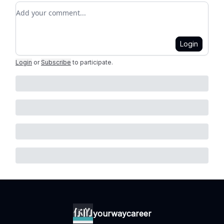
Add your comment
Login
Login
or
Subscribe
to participate
.
yourwaycareer