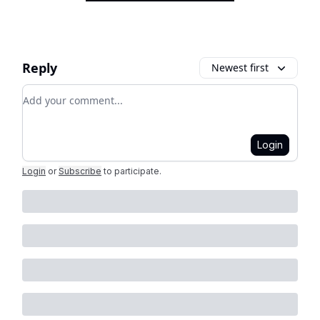
Reply
Newest first
Add your comment
Login
Login
or
Subscribe
to participate
.