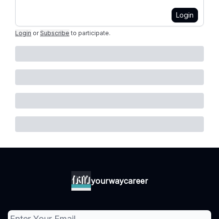
Login
Login
or
Subscribe
to participate
.
yourwaycareer