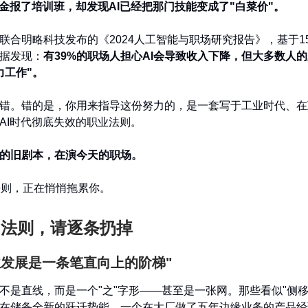
金报了培训班，却发现AI已经把那门技能变成了"白菜价"。
联合明略科技发布的《2024人工智能与职场研究报告》，基于15
据发现：
有39%的职场人担心AI会导致收入下降，但大多数人
力工作"。
错。错的是，你用来指导这份努力的，是一套写于工业时代、在
AI时代彻底失效的职业法则。
的旧剧本，在演今天的职场。
法则，正在悄悄拖累你。
旧法则，请逐条扔掉
业发展是一条笔直向上的阶梯"
不是直线，而是一个"之"字形——甚至是一张网。那些看似"侧移"
在储备全新的跃迁势能。一个在大厂做了五年边缘业务的产品经