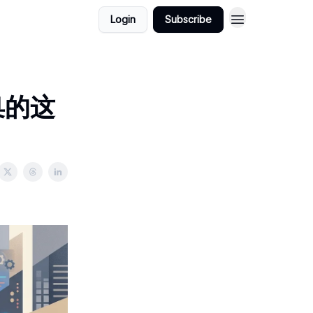
Login
Subscribe
臬的这