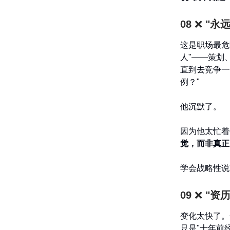
08
❌
"永
这是职场最危
人"——策划
直到去竞争一
例？"
他沉默了。
因为他太忙着
觉，而非真正
学会战略性说
09
❌
"资
变化太快了。
只是"十年前