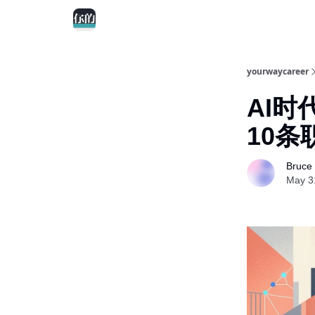
yourwaycareer
AI
10条
Bruce
May 3