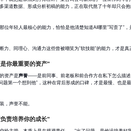
合多渠道数据、形成分析初稿的能力，正在取代熬了十年却只会抱怨
那位年轻人最核心的能力，恰恰是他清楚知道AI哪里"写歪了"，
判断力、同理心、沟通力这些曾被嘲笑为"软技能"的能力，才是真
历是你最重要的资产"
的资产是
声誉
——是前同事、前老板和前合作方在私下怎么描述
到问题第一个想到他"，这种在背后形成的口碑，才是最慢、也是
装，声誉不能。
管负责培养你的成长"
交给主管，本质上是在规避责任——"出了问题，是他没培养好我