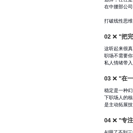
在中腰部公司
打破线性思维
02
❌
"把
这听起来很真
职场不需要你
私人情绪带入
03
❌
"在
稳定是一种幻
下职场人的核
是主动拓展技
04
❌
"专
AI用了不到