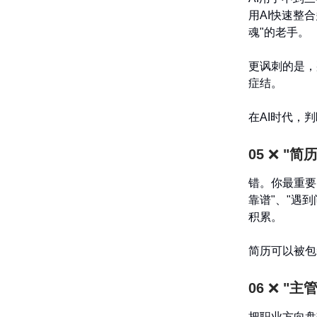
用AI快速整
魂"的老手。
更讽刺的是，
症结。
在AI时代，
05
❌
"简
错。你最重要
靠谱"、"遇
积累。
简历可以被包
06
❌
"主
把职业方向盘