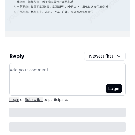
Reply
Newest first
Add your comment
Login
Login
or
Subscribe
to participate
.