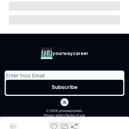
yourwaycareer
© 2026 yourwaycareer.
Privacy policy
Terms of use
Powered by beehiiv