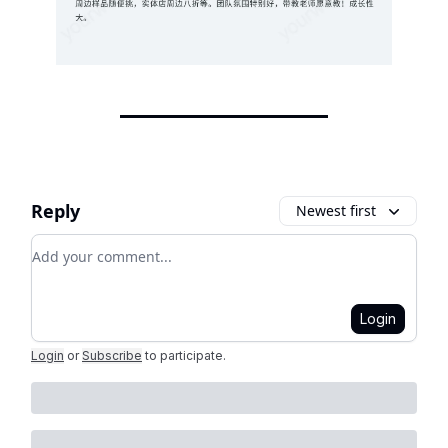
Reply
Newest first
Add your comment
Login
Login
or
Subscribe
to participate
.