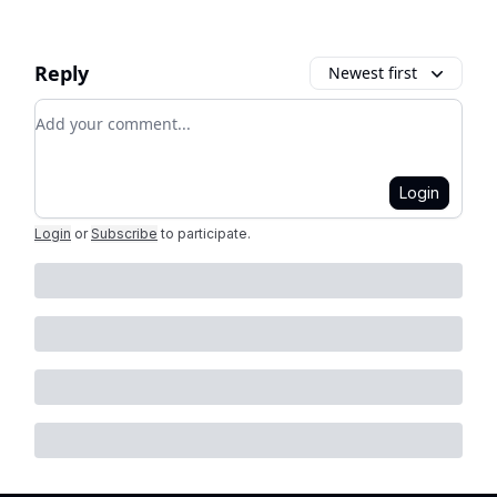
Reply
Newest first
Add your comment
Login
Login
or
Subscribe
to participate
.