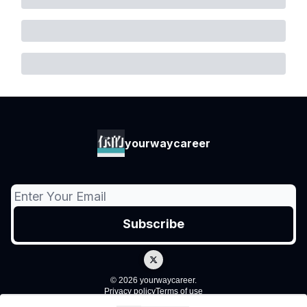
yourwaycareer
© 2026 yourwaycareer.
Privacy policy
Terms of use