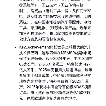
盘系统等）、工业技术（工业传动与控
制）、消费品（电动工具、博世及西门子家
电）以及能源与建筑技术（暖通空调、安防
系统）。在中国市场提供汽车零配件、电动
工具、家用电器、供暖制冷等产品。近年来
加速AI技术融合，推出端到端高阶智能辅助
驾驶方案及AI语音控制家电。
Key_Achievements: 博世是全球最大的汽车
技术供应商，连续四年在MEMS传感器市场
保持全球领先。截至2024年底，中国区拥有
65家公司、超5.6万名员工，销售额达1427
亿人民币。2025年亮相第八届进博会，展示
多项本土创新成果，中阶智能辅助驾驶已实
现多家客户交付，海外项目将于2026年量
产。2025年获得丰田全球百亿级ADAS项目
订单。旗下博西家电2025年营收达150亿欧
元，稳居欧洲家电制造商领先地位。