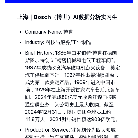
上海｜Bosch（博世）AI数据分析实习生
Company Name: 博世
Industry: 科技与服务/工业制造
Brief History: 1886年由罗伯特·博世在德国
斯图加特创立“精密机械和电气工程车间”。
1897年成功改良汽车磁电机点火设备，奠定
汽车供应商基础。1927年推出柴油喷射泵，
成为第二款关键产品。1909年进入中国市
场，1926年在上海开设首家汽车售后服务车
间。2024年完成80亿美元收购江森自控暖
通空调业务，为公司史上最大收购。截至
2024年12月31日，博世集团全球员工约
41.8万人，2024财年销售额达903亿欧元。
Product_or_Service: 业务划分为四大领域：
智能出行（汽车零部件、智能辅助驾驶、底