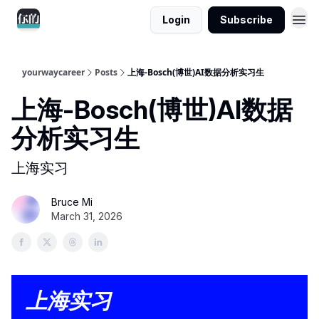
Login
Subscribe
yourwaycareer
Posts
上海-Bosch(博世)AI数据分析实习生
上海-Bosch(博世)AI数据
分析实习生
上海实习
Bruce Mi
March 31, 2026
上海实习