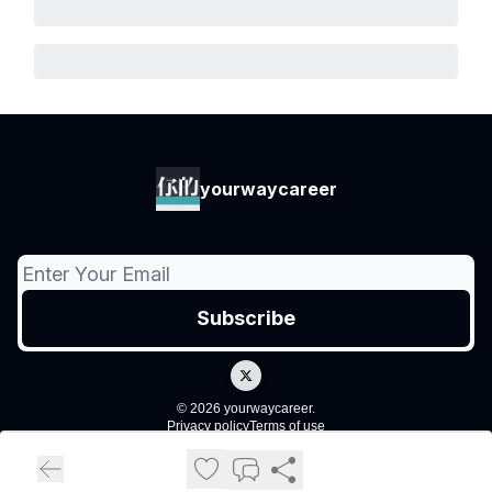
yourwaycareer
© 2026 yourwaycareer.
Privacy policy
Terms of use
Powered by beehiiv