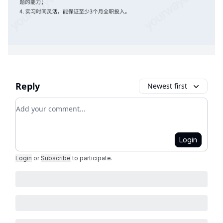
Reply
Newest first
Add your comment
Login
Login
or
Subscribe
to participate
.