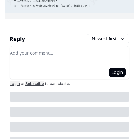
Reply
Newest first
Add your comment
Login
Login
or
Subscribe
to participate
.