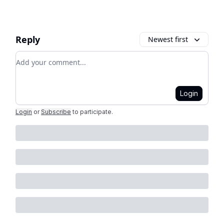
Reply
Newest first
Add your comment
Login
Login
or
Subscribe
to participate
.