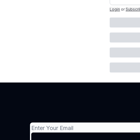
Login
or
Subscr