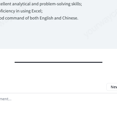
New
omment