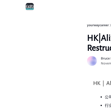
yourwaycareer
HK|Ali
Restru
Bruce
Novem
HK｜Alix
公司
行