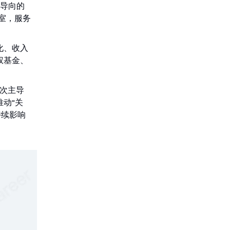
为导向的
室，服务
化、收入
权基金、
多次主导
动“关
持续影响