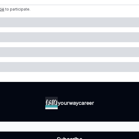
ibe
to participate
.
yourwaycareer