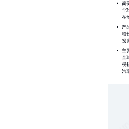
简要
全
在
产
增
投
主
全
税
汽