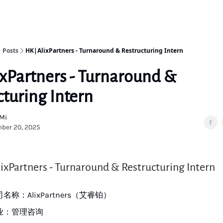
Posts
HK|AlixPartners - Turnaround & Restructuring Intern
xPartners - Turnaround &
cturing Intern
 Mi
ber 20, 2025
Partners - Turnaround & Restructuring Intern
名称：AlixPartners（艾睿铂）
业：管理咨询