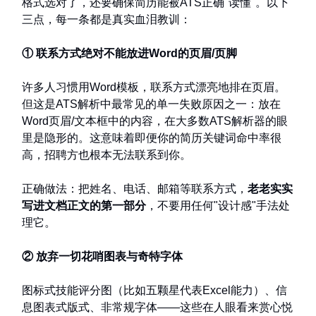
格式选对了，还要确保简历能被ATS正确"读懂"。以下
三点，每一条都是真实血泪教训：
① 联系方式绝对不能放进Word的页眉/页脚
许多人习惯用Word模板，联系方式漂亮地排在页眉。
但这是ATS解析中最常见的单一失败原因之一：放在
Word页眉/文本框中的内容，在大多数ATS解析器的眼
里是隐形的。这意味着即便你的简历关键词命中率很
高，招聘方也根本无法联系到你。
正确做法：把姓名、电话、邮箱等联系方式，
老老实实
写进文档正文的第一部分
，不要用任何"设计感"手法处
理它。
② 放弃一切花哨图表与奇特字体
图标式技能评分图（比如五颗星代表Excel能力）、信
息图表式版式、非常规字体——这些在人眼看来赏心悦