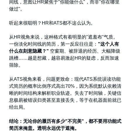
间线，意图让HR聚焦于"你能做什么"，而非"你在哪里
做过"。
听起来很聪明？HR和ATS都不这么认为。
从HR视角来说，这种格式有着明显的"遮羞布"气质。
一份淡化时间线的简历，第一反应往往是：
"这个人有
什么在刻意隐藏？"
空窗期、被辞退的经历、大幅降级
跳槽……越是想藏，越容易激起HR的疑虑，反而加速
筛除。
从ATS视角来看，问题更致命：现代ATS系统误读功能
式简历的概率比倒序式高出70%，因为系统默认依赖清
晰的时间结构来解析职业轨迹。失去了时间轴，关键信
息极易被错误归类甚至直接丢失，等于在机器面前就已
经出局。
结论：无论你的履历有多少"不完美"，都不要用功能式
简历来掩盖。透明永远优于遮掩。