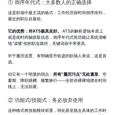
① 倒序年代式：大多数人的正确选择
这是职场中最主流的格式：工作经历按时间倒序排列，
最近的职位在最前。
它的优势：对ATS极其友好。
ATS的解析逻辑本质上
就是按时间轴抓取信息，倒序年代式简历能让系统清晰
地"读懂"你的职业路径，关键词命中率更高。
对于履历连贯、有明确晋升轨迹的职场人来说，这是首
选。
但它有一个明显的弱点：
所有"履历污点"无处遁形
。空
窗期、降职跳槽、频繁换行——全部赤裸裸地摆在时间
线上，无法回避。
② 功能式/技能式：务必放弃使用
这种格式将技能模块前置，弱化甚至隐去具体的工作时