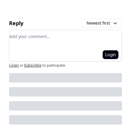
Reply
Newest first
Add your comment
Login
Login
or
Subscribe
to participate
.