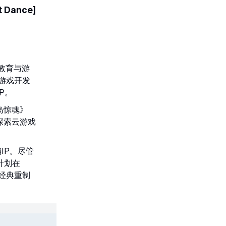
Dance]
从事教育与游
游戏开发
P。
孤岛惊魂》
探索云游戏
销IP。尽管
计划在
款经典重制