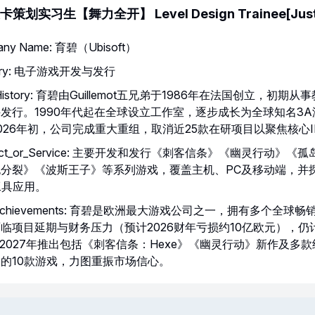
策划实习生【舞力全开】 Level Design Trainee[Just 
any Name: 育碧（Ubisoft）
stry: 电子游戏开发与发行
f History: 育碧由Guillemot五兄弟于1986年在法国创立，初期
发行。1990年代起在全球设立工作室，逐步成长为全球知名3A
026年初，公司完成重大重组，取消近25款在研项目以聚焦核心I
duct_or_Service: 主要开发和发行《刺客信条》《幽灵行动》《
胞分裂》《波斯王子》等系列游戏，覆盖主机、PC及移动端，并
工具应用。
_Achievements: 育碧是欧洲最大游戏公司之一，拥有多个全球畅
临项目延期与财务压力（预计2026财年亏损约10亿欧元），仍
6–2027年推出包括《刺客信条：Hexe》《幽灵行动》新作及多
的10款游戏，力图重振市场信心。