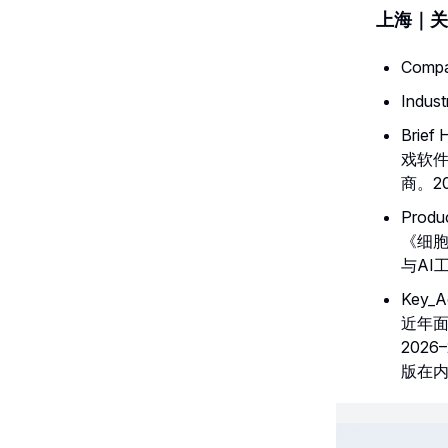
上海｜关卡
Comp
Indu
Brie
戏软件
商。2
Pro
《细
与AI
Key
近年面
202
版在内