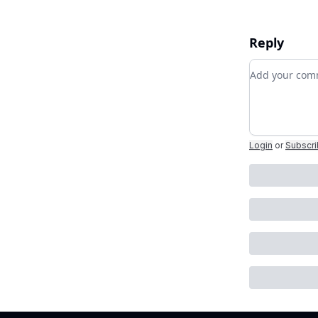
Reply
Add your c
Login
or
Subscr