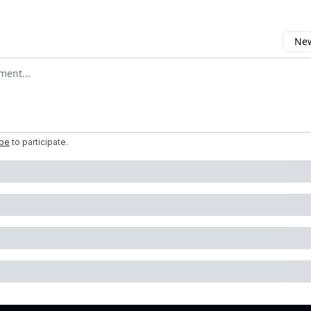
New
omment
ibe
to participate
.