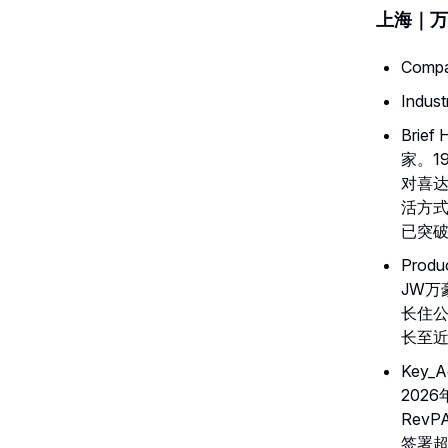
上海｜万豪
Comp
Indus
Brie
家。1
对喜达
活方式
已突破
Pro
JW
长住公
长至近
Key
202
Rev
签署超