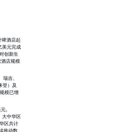
，从根汁啤酒店起
2亿美元完成
成对创新生
营酒店规模
顿、瑞吉、
来登）及
员规模已增
。
美元。
%。大中华区
中华区共计
续推动数