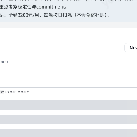
New
omment
ibe
to participate
.