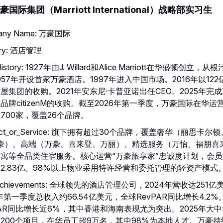
国际集团（Marriott International）战略部实习生
any Name: 万豪国际
try: 酒店管理
f History: 1927年由J. Willard和Alice Marriott在华盛顿创立
957年开设首家万豪酒店。1997年进入中国市场。2016年以12
屋集团的收购。2021年安东尼·卡普亚诺出任CEO。2025年完
品牌citizenM的收购。截至2026年第一季度，万豪国际在华运
700家，覆盖26个品牌。
duct_or_Service: 旗下拥有超过30个品牌，覆盖奢华（丽思卡尔
万豪）、高端（万豪、喜来登、万丽）、精选服务（万怡、福朋喜
寓等全品类住宿服务。核心运营“万豪旅享家”忠诚度计划，会
2.83亿。98%以上物业采用特许经营和委托管理的轻资产模式
_Achievements: 全球领先的酒店管理公司，2024年营收达251亿
6年第一季度总收入约66.54亿美元，全球RevPAR同比增长4.2
PAR同比增长近6%，其中香港和海南表现尤为突出。2025年大
200个项目，在华员工超9万名，其中98%为本地人才。万豪持