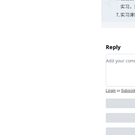
Reply
Add your c
Login
or
Subscr