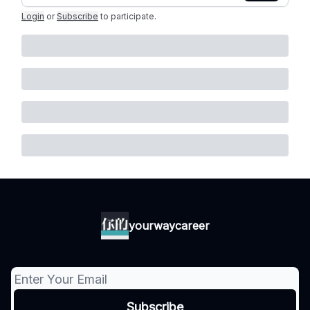
Login
or
Subscribe
to participate
.
yourwaycareer