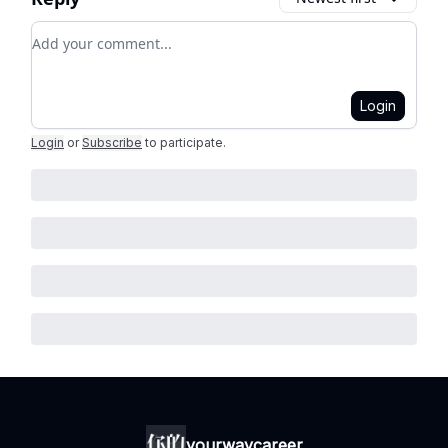
Add your comment
Login
Login
or
Subscribe
to participate
.
yourwaycareer