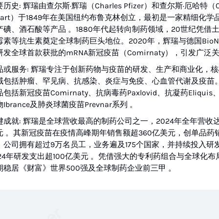
历史: 辉瑞由查尔斯·辉瑞（Charles Pfizer）和查尔斯·厄哈特（Ch
rhart）于1849年在美国纽约布鲁克林创立，最初是一家精细化学
产碘、酒石酸等产品 。1880年代起转向制药领域，20世纪凭借
霉素等抗生素奠定全球制药巨头地位。2020年，辉瑞与德国BioNT
研发全球首款获批的mRNA新冠疫苗（Comirnaty），引发广泛关
品或服务: 辉瑞专注于创新药物与疫苗的研发、生产和商业化，
域包括肿瘤、罕见病、抗感染、炎症与免疫、心血管代谢及疫苗
包括新冠疫苗Comirnaty、抗病毒药Paxlovid、抗凝药Eliqui
Ibrance及肺炎球菌疫苗Prevnar系列 。
键成就: 辉瑞是全球营收最高的制药公司之一，2024年全年营收达
元 。其新冠疫苗在疫情高峰期年销售额超360亿美元，创单品药
。公司拥有超过9万名员工，业务遍及175个国家，并持续投入研
024年研发支出超100亿美元 。凭借强大的专利药组合与全球化布
期稳居《财富》世界500强及全球制药企业前三甲 。