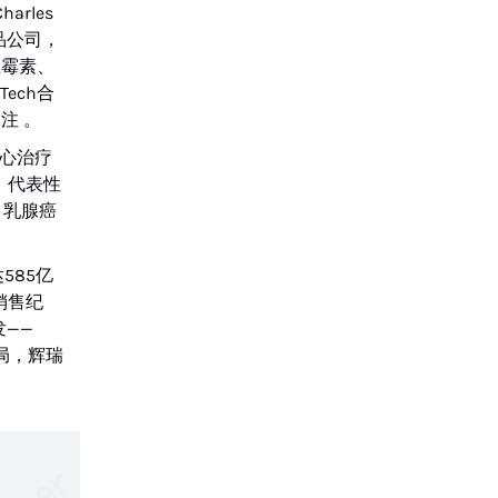
arles
品公司，
土霉素、
ech合
注 。
核心治疗
。代表性
s、乳腺癌
585亿
销售纪
发——
局，辉瑞