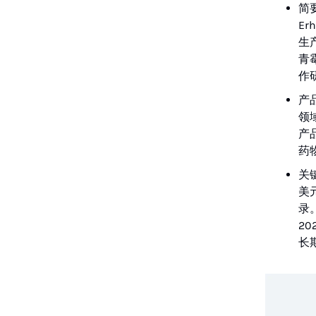
简要
E
生
青
作
产
领
产品
药物
关
美
录
2
长