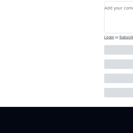
Add your c
Login
or
Subscr