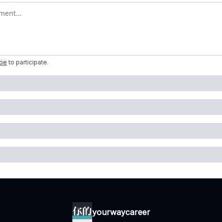
omment
ibe
to participate
.
yourwaycareer