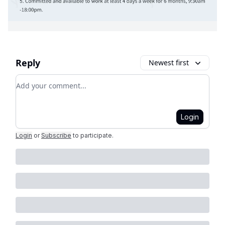
Reply
Newest first
Add your comment
Login
Login
or
Subscribe
to participate
.