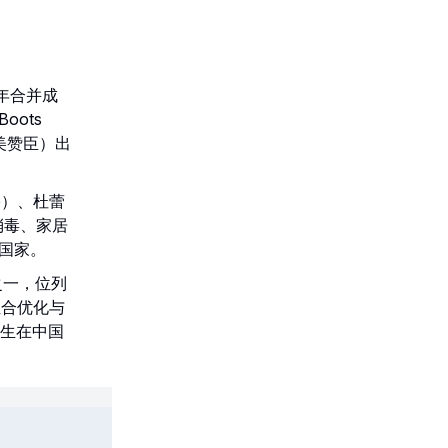
999年合并成
oots
含美赞臣）出
cle）、杜蕾
盖消毒、家居
国家。
业之一，位列
组合优化与
先生在中国