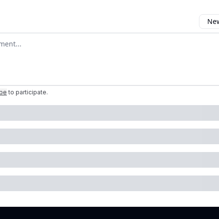
New
omment
ibe
to participate
.