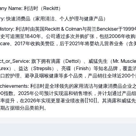
any Name: 利洁时（Reckitt）
ustry: 快速消费品（家用清洁、个人护理与健康产品）
f History: 利洁时由英国Reckitt & Colman与荷兰Benckiser于1
史可追溯至1840年。公司通过多次并购扩张，包括2006年收购B
lthcare、2017年收购美赞臣，后于2021年将婴幼儿营养业务（
uct_or_Service: 旗下拥有滴露（Dettol）、威猛先生（Mr. Mus
urex）、益达（Strepsils）、亮碟（Finish）等知名品牌，覆
口腔护理、避孕及咽喉健康等多个品类，产品销往全球近200个
_Achievements: 利洁时是全球领先的家用清洁与健康消费品企
00指数。2025年公司预计实现温和销售增长，并计划通过产品
率提升，在2026年实现更显著业绩改善[[10]]。其滴露和威猛
长期占据细分品类前列。