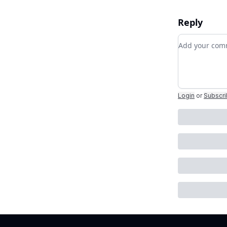
Reply
Add your c
Login
or
Subscr