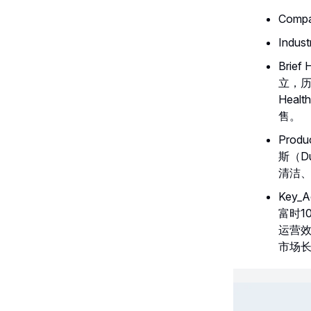
Comp
Ind
Brie
立，历
Hea
售。
Prod
斯（D
清洁、
Key
富时1
运营效
市场