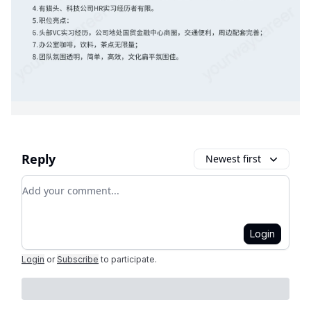
Reply
Newest first
Add your comment
Login
Login
or
Subscribe
to participate
.