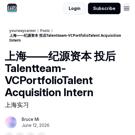
Login
Subscribe
yourwaycareer
Posts
上海——纪源资本 投后Talentteam-VCPortfolioTalent Acquisition
Intern
上海——纪源资本 投后
Talentteam-
VCPortfolioTalent
Acquisition Intern
上海实习
Bruce Mi
June 12, 2026