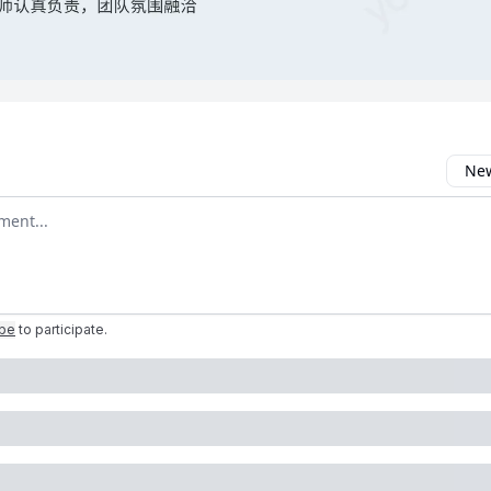
New
omment
ibe
to participate
.