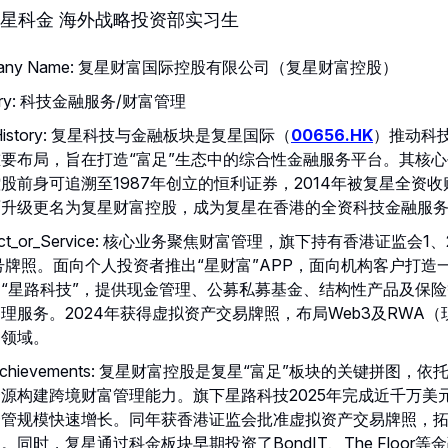
星科金 海外战略投资部实习生
pany Name: 复星财富国际控股有限公司（复星财富控股）
stry: 科技金融服务/财富管理
f History: 复星科技与金融板块是复星国际（
00656.HK
）推动科
要布局，旨在打造“富足”生态中的综合性金融服务平台。其核
股前身可追溯至1987年创立的恒利证券，2014年被复星全资收购
面升级更名为复星财富控股，成为复星在香港的全资科技金融服
duct_or_Service: 核心业务聚焦财富管理，旗下持有香港证监会1
号牌照。面向个人投资者推出“星财富”APP，面向机构客户打造
“星路科技”，提供现金管理、公募私募基金、结构性产品及保
理服务。2024年获得虚拟资产交易牌照，布局Web3及RWA（
）领域。
_Achievements: 复星财富控股是复星“富足”板块的关键拼图，
源构建跨境财富管理能力。旗下星路科技2025年完成近千万美
资管规模快速增长。同年获香港证监会批准虚拟资产交易牌照，
。同时，复星通过科金板块早期投资了BondIT、The Floor等