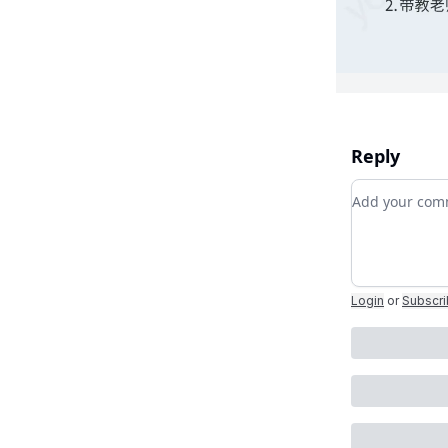
Reply
Add your c
Login
or
Subscr