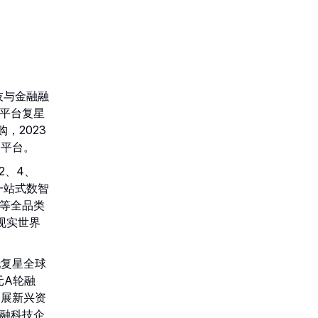
技与金融融
心平台复星
，2023
务平台。
、2、4、
一站式数智
险等全品类
现实世界
依托复星全球
元A轮融
拓展新兴资
金融科技企