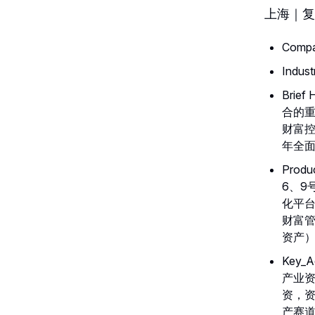
上海｜复
Com
Indu
Brie
合的重
财富控
年全
Pro
6、9
化平台
财富管
资产
Key
产业资
资，
产赛道